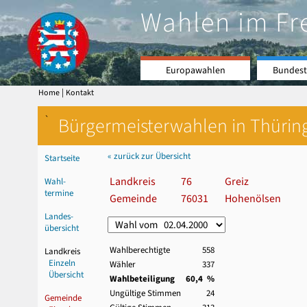
Wahlen im Fr
Europawahlen
Bundest
|
Home
Kontakt
`
Bürgermeisterwahlen in Thürin
« zurück zur Übersicht
Startseite
Landkreis
76
Greiz
Wahl-
termine
Gemeinde
76031
Hohenölsen
Landes-
übersicht
Wahlberechtigte
558
Landkreis
Einzeln
Wähler
337
Übersicht
Wahlbeteiligung
60,4 %
Ungültige Stimmen
24
Gemeinde