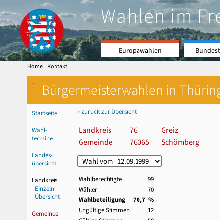
Wahlen im Fr
Europawahlen
Bundest
|
Home
Kontakt
`
Bürgermeisterwahlen in Thürin
« zurück zur Übersicht
Startseite
Landkreis
76
Greiz
Wahl-
termine
Gemeinde
76065
Schömberg
Landes-
übersicht
Wahlberechtigte
99
Landkreis
Einzeln
Wähler
70
Übersicht
Wahlbeteiligung
70,7 %
Ungültige Stimmen
12
Gemeinde