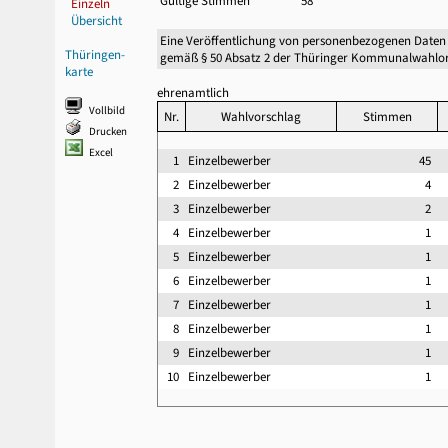
Gültige Stimmen
58
Einzeln
Übersicht
Eine Veröffentlichung von personenbezogenen Daten
Thüringen-
gemäß § 50 Absatz 2 der Thüringer Kommunalwahlor
karte
ehrenamtlich
Vollbild
Nr.
Wahlvorschlag
Stimmen
Drucken
Excel
1
Einzelbewerber
45
2
Einzelbewerber
4
3
Einzelbewerber
2
4
Einzelbewerber
1
5
Einzelbewerber
1
6
Einzelbewerber
1
7
Einzelbewerber
1
8
Einzelbewerber
1
9
Einzelbewerber
1
10
Einzelbewerber
1