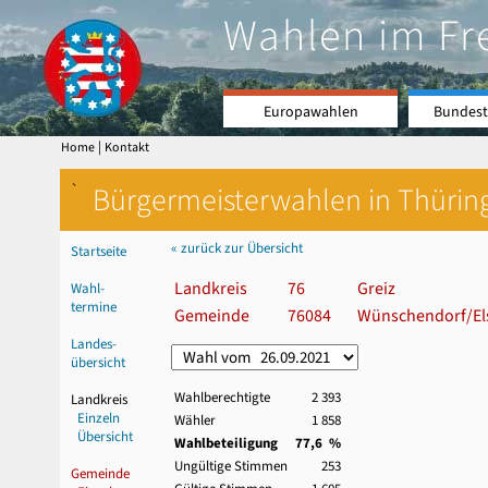
Wahlen im Fr
Europawahlen
Bundest
|
Home
Kontakt
`
Bürgermeisterwahlen in Thürin
« zurück zur Übersicht
Startseite
Landkreis
76
Greiz
Wahl-
termine
Gemeinde
76084
Wünschendorf/El
Landes-
übersicht
Wahlberechtigte
2 393
Landkreis
Einzeln
Wähler
1 858
Übersicht
Wahlbeteiligung
77,6 %
Ungültige Stimmen
253
Gemeinde