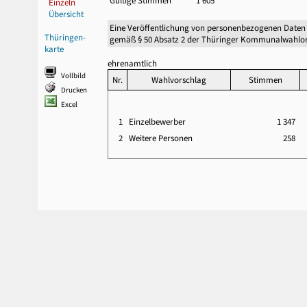
Gültige Stimmen
1 605
Einzeln
Übersicht
Eine Veröffentlichung von personenbezogenen Daten
Thüringen-
gemäß § 50 Absatz 2 der Thüringer Kommunalwahlor
karte
ehrenamtlich
Vollbild
Nr.
Wahlvorschlag
Stimmen
Drucken
Excel
1
Einzelbewerber
1 347
2
Weitere Personen
258