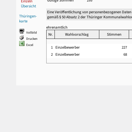
Gültige Stimmen
295
Einzeln
Übersicht
Eine Veröffentlichung von personenbezogenen Daten
Thüringen-
gemäß § 50 Absatz 2 der Thüringer Kommunalwahlor
karte
ehrenamtlich
Vollbild
Nr.
Wahlvorschlag
Stimmen
Drucken
Excel
1
Einzelbewerber
227
2
Einzelbewerber
68