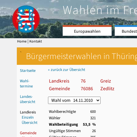
Wahlen im Fr
Europawahlen
Bundest
|
Home
Kontakt
`
Bürgermeisterwahlen in Thürin
« zurück zur Übersicht
Startseite
Landkreis
76
Greiz
Wahl-
termine
Gemeinde
76086
Zedlitz
Landes-
übersicht
Wahlberechtigte
600
Landkreis
Einzeln
Wähler
321
Übersicht
Wahlbeteiligung
53,5 %
Ungültige Stimmen
26
Gemeinde