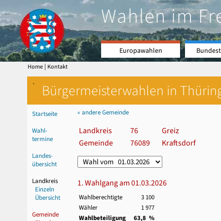
Wahlen im Fr
Europawahlen
Bundest
|
Home
Kontakt
`
Bürgermeisterwahlen in Thürin
« andere Gemeinde
Startseite
Landkreis
76
Greiz
Wahl-
termine
Gemeinde
76089
Kraftsdorf
Landes-
übersicht
Landkreis
1. Wahlgang am 01.03.2026
Einzeln
Wahlberechtigte
3 100
Übersicht
Wähler
1 977
Gemeinde
Wahlbeteiligung
63,8 %