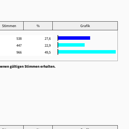
Stimmen
%
Grafik
538
27,6
447
22,9
966
49,5
benen gültigen Stimmen erhalten.