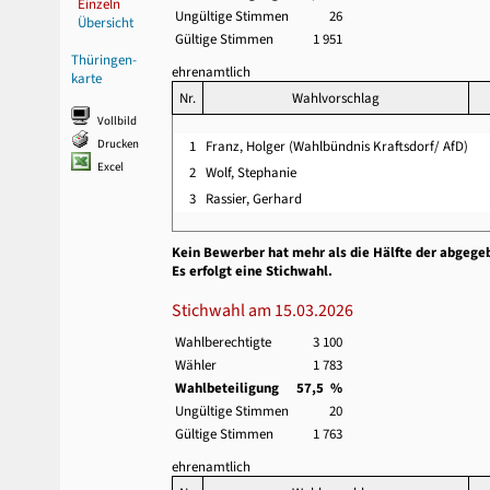
Einzeln
Ungültige Stimmen
26
Übersicht
Gültige Stimmen
1 951
Thüringen-
ehrenamtlich
karte
Nr.
Wahlvorschlag
Vollbild
Drucken
1
Franz, Holger (Wahlbündnis Kraftsdorf/ AfD)
Excel
2
Wolf, Stephanie
3
Rassier, Gerhard
Kein Bewerber hat mehr als die Hälfte der abgege
Es erfolgt eine Stichwahl.
Stichwahl am 15.03.2026
Wahlberechtigte
3 100
Wähler
1 783
Wahlbeteiligung
57,5 %
Ungültige Stimmen
20
Gültige Stimmen
1 763
ehrenamtlich