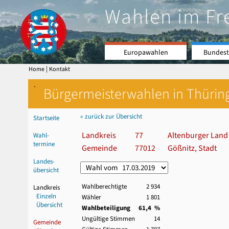
Wahlen im Fr
Europawahlen
Bundest
|
Home
Kontakt
`
Bürgermeisterwahlen in Thürin
« zurück zur Übersicht
Startseite
Landkreis
77
Altenburger Land
Wahl-
termine
Gemeinde
77012
Gößnitz, Stadt
Landes-
übersicht
Wahlberechtigte
2 934
Landkreis
Einzeln
Wähler
1 801
Übersicht
Wahlbeteiligung
61,4 %
Ungültige Stimmen
14
Gemeinde