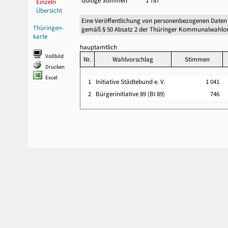
Gültige Stimmen
1 787
Einzeln
Übersicht
Eine Veröffentlichung von personenbezogenen Daten
Thüringen-
gemäß § 50 Absatz 2 der Thüringer Kommunalwahlor
karte
hauptamtlich
Vollbild
Nr.
Wahlvorschlag
Stimmen
Drucken
Excel
1
Initiative Städtebund e. V.
1 041
2
Bürgerinitiative 89 (BI 89)
746