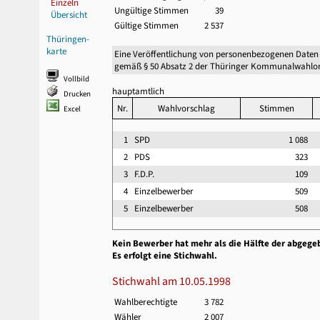
Einzeln
Ungültige Stimmen
39
Übersicht
Gültige Stimmen
2 537
Thüringen-
karte
Eine Veröffentlichung von personenbezogenen Daten
gemäß § 50 Absatz 2 der Thüringer Kommunalwahlor
Vollbild
hauptamtlich
Drucken
Nr.
Wahlvorschlag
Stimmen
Excel
1
SPD
1 088
2
PDS
323
3
F.D.P.
109
4
Einzelbewerber
509
5
Einzelbewerber
508
Kein Bewerber hat mehr als die Hälfte der abgege
Es erfolgt eine Stichwahl.
Stichwahl am 10.05.1998
Wahlberechtigte
3 782
Wähler
2 007