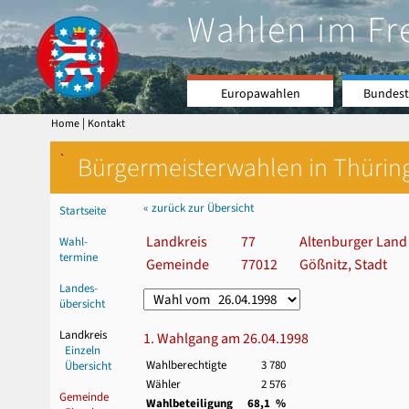
Wahlen im Fr
Europawahlen
Bundest
|
Home
Kontakt
`
Bürgermeisterwahlen in Thürin
« zurück zur Übersicht
Startseite
Landkreis
77
Altenburger Land
Wahl-
termine
Gemeinde
77012
Gößnitz, Stadt
Landes-
übersicht
Landkreis
1. Wahlgang am 26.04.1998
Einzeln
Wahlberechtigte
3 780
Übersicht
Wähler
2 576
Gemeinde
Wahlbeteiligung
68,1 %