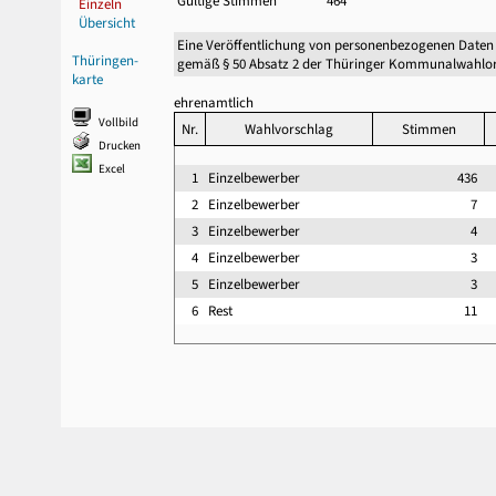
Gültige Stimmen
464
Einzeln
Übersicht
Eine Veröffentlichung von personenbezogenen Daten
Thüringen-
gemäß § 50 Absatz 2 der Thüringer Kommunalwahlor
karte
ehrenamtlich
Vollbild
Nr.
Wahlvorschlag
Stimmen
Drucken
Excel
1
Einzelbewerber
436
2
Einzelbewerber
7
3
Einzelbewerber
4
4
Einzelbewerber
3
5
Einzelbewerber
3
6
Rest
11