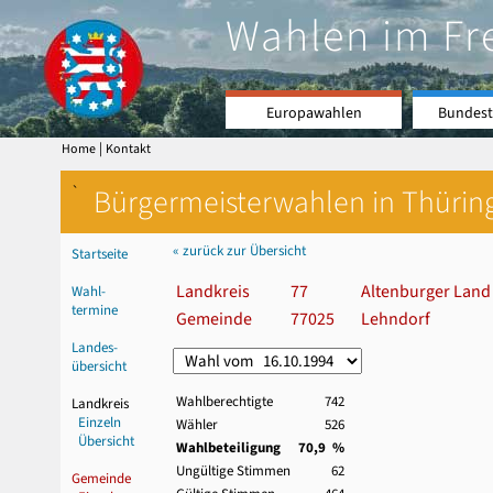
Wahlen im Fr
Europawahlen
Bundest
|
Home
Kontakt
`
Bürgermeisterwahlen in Thürin
« zurück zur Übersicht
Startseite
Landkreis
77
Altenburger Land
Wahl-
termine
Gemeinde
77025
Lehndorf
Landes-
übersicht
Wahlberechtigte
742
Landkreis
Einzeln
Wähler
526
Übersicht
Wahlbeteiligung
70,9 %
Ungültige Stimmen
62
Gemeinde