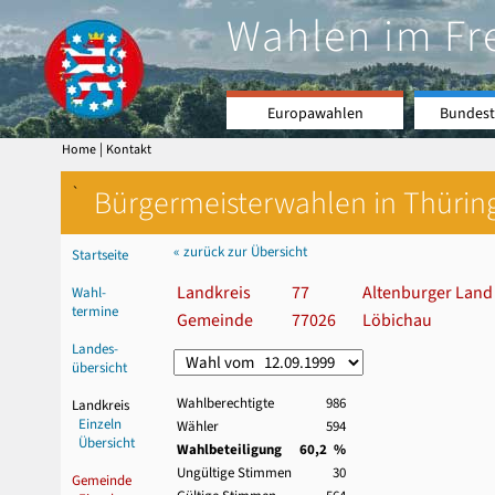
Wahlen im Fr
Europawahlen
Bundest
|
Home
Kontakt
`
Bürgermeisterwahlen in Thürin
« zurück zur Übersicht
Startseite
Landkreis
77
Altenburger Land
Wahl-
termine
Gemeinde
77026
Löbichau
Landes-
übersicht
Wahlberechtigte
986
Landkreis
Einzeln
Wähler
594
Übersicht
Wahlbeteiligung
60,2 %
Ungültige Stimmen
30
Gemeinde