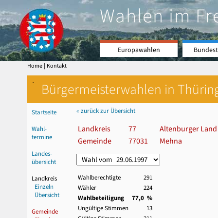
Wahlen im Fr
Europawahlen
Bundest
|
Home
Kontakt
`
Bürgermeisterwahlen in Thürin
« zurück zur Übersicht
Startseite
Landkreis
77
Altenburger Land
Wahl-
termine
Gemeinde
77031
Mehna
Landes-
übersicht
Wahlberechtigte
291
Landkreis
Einzeln
Wähler
224
Übersicht
Wahlbeteiligung
77,0 %
Ungültige Stimmen
13
Gemeinde