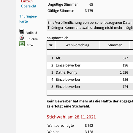
Einzeln
Ungültige Stimmen
65
Übersicht
Gültige Stimmen
3 779
Thüringen-
karte
Eine Veröffentlichung von personenbezogenen Daten 
Thüringer Kommunalwahlordnung nicht mehr mögli
Vollbild
hauptamtlich
Drucken
Nr.
Wahlvorschlag
Stimmen
Excel
1
AfD
677
2
Einzelbewerber
196
3
Dathe, Ronny
1 526
4
Einzelbewerber
656
5
Einzelbewerber
724
Kein Bewerber hat mehr als die Hälfte der abgege
Es erfolgt eine Stichwahl.
Stichwahl am 28.11.2021
Wahlberechtigte
8 792
Wähler
3 128