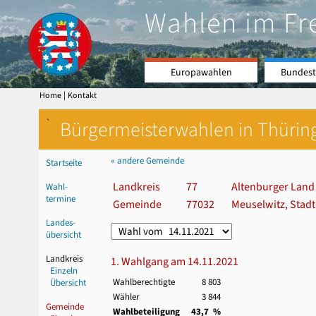
Wahlen im Fr
Europawahlen
Bundest
|
Home
Kontakt
`
Bürgermeisterwahlen in Thürin
« andere Gemeinde
Startseite
Landkreis
77
Altenburger Land
Wahl-
termine
Gemeinde
77032
Meuselwitz, Stadt
Landes-
übersicht
Landkreis
1. Wahlgang am 14.11.2021
Einzeln
Wahlberechtigte
8 803
Übersicht
Wähler
3 844
Gemeinde
Wahlbeteiligung
43,7 %