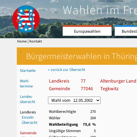
Wahlen im Fr
Europawahlen
Bundest
|
Home
Kontakt
`
Bürgermeisterwahlen in Thürin
« zurück zur Übersicht
Startseite
Landkreis
77
Altenburger Land
Wahl-
termine
Gemeinde
77046
Tegkwitz
Landes-
übersicht
Wahlberechtigte
270
Landkreis
Einzeln
Wähler
204
Übersicht
Wahlbeteiligung
75,6 %
Ungültige Stimmen
5
Gemeinde