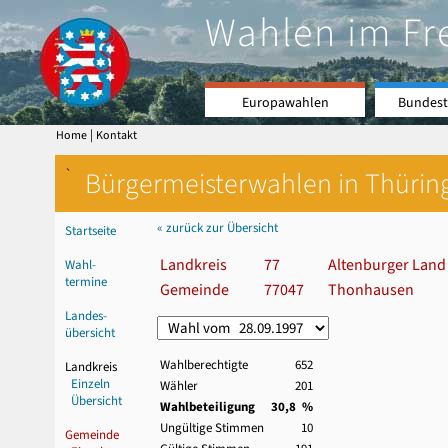
Wahlen im Fr
Europawahlen
Bundest
|
Home
Kontakt
`
Bürgermeisterwahlen in Thürin
« zurück zur Übersicht
Startseite
Landkreis
77
Altenburger Land
Wahl-
termine
Gemeinde
77047
Thonhausen
Landes-
übersicht
Wahlberechtigte
652
Landkreis
Einzeln
Wähler
201
Übersicht
Wahlbeteiligung
30,8 %
Ungültige Stimmen
10
Gemeinde