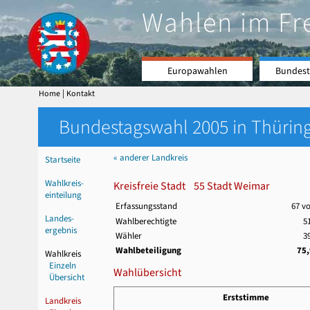
Wahlen im Fr
Europawahlen
Bundest
|
Home
Kontakt
Bundestagswahl 2005 in Thüring
« anderer Landkreis
Startseite
Wahlkreis-
Kreisfreie Stadt 55 Stadt Weimar
einteilung
Erfassungsstand
67 v
Landes-
Wahlberechtigte
5
ergebnis
Wähler
3
Wahlbeteiligung
75
Wahlkreis
Einzeln
Wahlübersicht
Übersicht
Erststimme
Landkreis