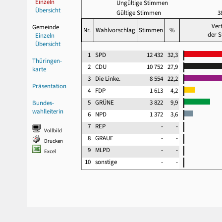
Einzeln
Ungültige Stimmen
Übersicht
Gültige Stimmen
3
Ver
Gemeinde
Nr.
Wahlvorschlag
Stimmen
%
der 
Einzeln
Übersicht
1
SPD
12 432
32,3
Thüringen-
2
CDU
10 752
27,9
karte
3
Die Linke.
8 554
22,2
Präsentation
4
FDP
1 613
4,2
5
GRÜNE
3 822
9,9
Bundes-
wahlleiterin
6
NPD
1 372
3,6
7
REP
-
-
Vollbild
8
GRAUE
-
-
Drucken
9
MLPD
-
-
Excel
10
sonstige
-
-