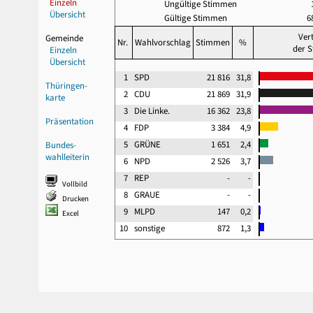
Einzeln
Ungültige Stimmen
Übersicht
Gültige Stimmen
6
Ver
Gemeinde
Nr.
Wahlvorschlag
Stimmen
%
der 
Einzeln
Übersicht
1
SPD
21 816
31,8
Thüringen-
2
CDU
21 869
31,9
karte
3
Die Linke.
16 362
23,8
Präsentation
4
FDP
3 384
4,9
5
GRÜNE
1 651
2,4
Bundes-
wahlleiterin
6
NPD
2 526
3,7
7
REP
-
-
Vollbild
8
GRAUE
-
-
Drucken
9
MLPD
147
0,2
Excel
10
sonstige
872
1,3