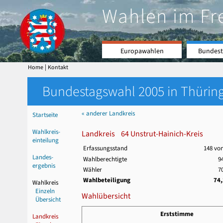
Wahlen im Fr
Europawahlen
Bundest
|
Home
Kontakt
Bundestagswahl 2005 in Thüring
« anderer Landkreis
Startseite
Wahlkreis-
Landkreis 64 Unstrut-Hainich-Kreis
einteilung
Erfassungsstand
148 vo
Landes-
Wahlberechtigte
9
ergebnis
Wähler
7
Wahlbeteiligung
74
Wahlkreis
Einzeln
Wahlübersicht
Übersicht
Erststimme
Landkreis