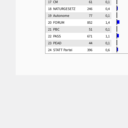
17
CM
61
0,1
18
NATURGESETZ
246
0,4
19
Autonome
77
0,1
20
FORUM
852
1,4
21
PBC
51
0,1
22
PASS
671
1,1
23
PEAD
44
0,1
24
STATT Partei
396
0,6