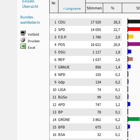
Einzeln
Nr.
Übersicht
Stimmen
%
St
» Langname
Bundes-
1
CDU
17 520
28,3
wahlleiterin
2
SPD
14 055
22,7
Vollbild
3
F.D.P.
1 780
2,9
Drucken
4
PDS
16 621
26,9
Excel
5
DSU
1 117
1,8
6
REP
1 637
2,6
7
GRAUE
856
1,4
8
NPD
155
0,3
9
ödp
134
0,2
10
LIGA
74
0,1
11
BüSo
99
0,2
12
APD
747
1,2
13
BP
78
0,1
14
GRÜNE
3 861
6,2
15
BFB
675
1,1
16
BSA
32
0,1