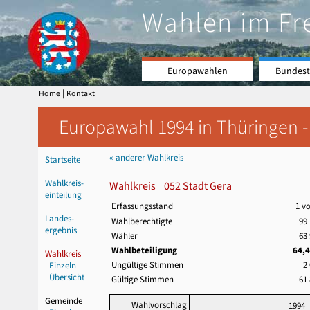
Wahlen im Fr
Europawahlen
Bundest
|
Home
Kontakt
Europawahl 1994 in Thüringen -
« anderer Wahlkreis
Startseite
Wahlkreis-
Wahlkreis 052 Stadt Gera
einteilung
Erfassungsstand
1 v
Landes-
Wahlberechtigte
99
ergebnis
Wähler
63
Wahlbeteiligung
64,
Wahlkreis
Ungültige Stimmen
2
Einzeln
Übersicht
Gültige Stimmen
61
Gemeinde
Wahlvorschlag
1994