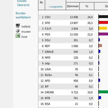
Einzeln
Nr.
Übersicht
Stimmen
%
St
» Langname
Bundes-
1
CDU
12 838
24,4
wahlleiterin
2
SPD
13 807
26,3
Vollbild
3
F.D.P.
2 834
5,4
Drucken
4
PDS
11 030
21,0
Excel
5
DSU
351
0,7
6
REP
1 068
2,0
7
GRAUE
545
1,0
8
NPD
126
0,2
9
ödp
171
0,3
10
LIGA
35
0,1
11
BüSo
56
0,1
12
APD
458
0,9
13
BP
60
0,1
14
GRÜNE
5 722
10,9
15
BFB
761
1,4
16
BSA
21
0,0