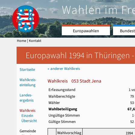
Wahlen im Fr
Europawahlen
Bundest
|
Home
Kontakt
Europawahl 1994 in Thüringen -
« anderer Wahlkreis
Startseite
Wahlkreis-
Wahlkreis 053 Stadt Jena
einteilung
Erfassungsstand
1 v
Landes-
Wahlberechtigte
79
ergebnis
Wähler
53
Wahlbeteiligung
67,
Wahlkreis
Ungültige Stimmen
1
Einzeln
Übersicht
Gültige Stimmen
52
Gemeinde
Wahlvorschlag
1994