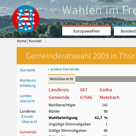
Wahlen im Fr
Europawahlen
Bundest
|
Home
Kontakt
Gemeinderatswahl 2009 in Thüri
« andere Gemeinde
Startseite
Wahlübersicht
Wahlkreis-
einteilung
Landkreis
067
Gotha
Landes-
Gemeinde
67046
Metebach
übersicht
Wahlberechtigte
142
Landkreis
Wähler
89
Einzeln
Wahlbeteiligung
62,7 %
Übersicht
Ungültige Stimmabgaben
1
Gültige Stimmabgaben
88
Gemeinde