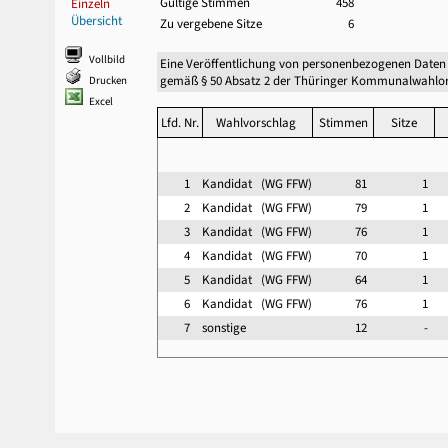
Gültige Stimmen
458
Einzeln
Übersicht
Zu vergebene Sitze
6
Vollbild
Eine Veröffentlichung von personenbezogenen Daten
gemäß § 50 Absatz 2 der Thüringer Kommunalwahlor
Drucken
Excel
Lfd. Nr.
Wahlvorschlag
Stimmen
Sitze
1
Kandidat (WG FFW)
81
1
2
Kandidat (WG FFW)
79
1
3
Kandidat (WG FFW)
76
1
4
Kandidat (WG FFW)
70
1
5
Kandidat (WG FFW)
64
1
6
Kandidat (WG FFW)
76
1
7
sonstige
12
-