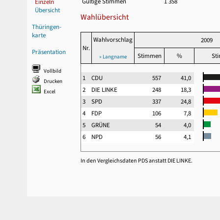
Gültige Stimmen
1 358
Einzeln
Übersicht
Wahlübersicht
Thüringen-
karte
Wahlvorschlag
2009
Nr.
Präsentation
Stimmen
%
St
» Langname
Vollbild
1
CDU
557
41,0
Drucken
2
DIE LINKE
248
18,3
Excel
3
SPD
337
24,8
4
FDP
106
7,8
5
GRÜNE
54
4,0
6
NPD
56
4,1
In den Vergleichsdaten PDS anstatt DIE LINKE.