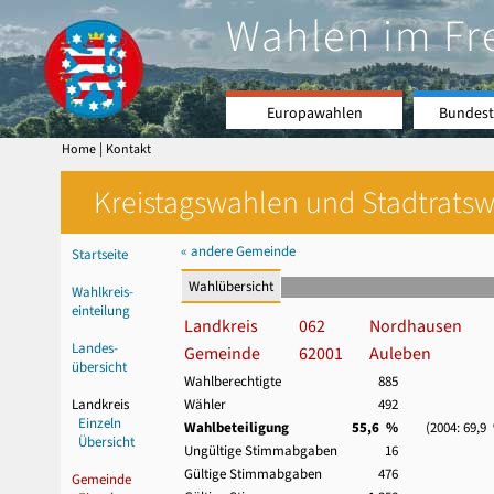
Wahlen im Fr
Europawahlen
Bundest
|
Home
Kontakt
Kreistagswahlen und Stadtratswa
« andere Gemeinde
Startseite
Wahlübersicht
Wahlkreis-
einteilung
Landkreis
062
Nordhausen
Landes-
Gemeinde
62001
Auleben
übersicht
Wahlberechtigte
885
Landkreis
Wähler
492
Einzeln
Wahlbeteiligung
55,6 %
(2004: 69,9
Übersicht
Ungültige Stimmabgaben
16
Gültige Stimmabgaben
476
Gemeinde