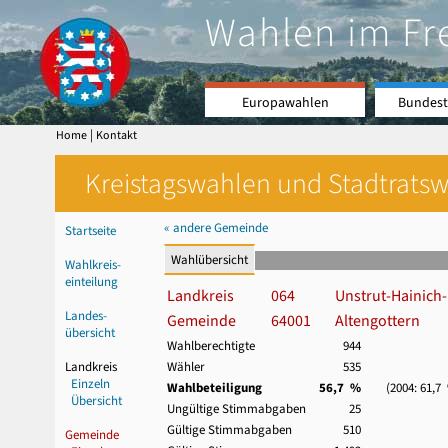
Wahlen im Fr
Europawahlen
Bundest
|
Home
Kontakt
Kreistagswahlen und Stadtratswa
« andere Gemeinde
Startseite
Wahlübersicht
Wahlkreis-
einteilung
Landkreis
064
Unstrut-Hainich-
Landes-
Gemeinde
64001
Altengottern
übersicht
Wahlberechtigte
944
Landkreis
Wähler
535
Einzeln
Wahlbeteiligung
56,7 %
(2004: 61,7
Übersicht
Ungültige Stimmabgaben
25
Gültige Stimmabgaben
510
Gemeinde