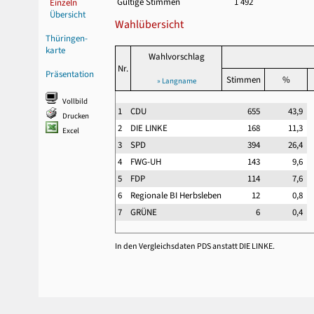
Gültige Stimmen
1 492
Einzeln
Übersicht
Wahlübersicht
Thüringen-
karte
Wahlvorschlag
Nr.
Präsentation
Stimmen
%
» Langname
Vollbild
1
CDU
655
43,9
Drucken
2
DIE LINKE
168
11,3
Excel
3
SPD
394
26,4
4
FWG-UH
143
9,6
5
FDP
114
7,6
6
Regionale BI Herbsleben
12
0,8
7
GRÜNE
6
0,4
In den Vergleichsdaten PDS anstatt DIE LINKE.