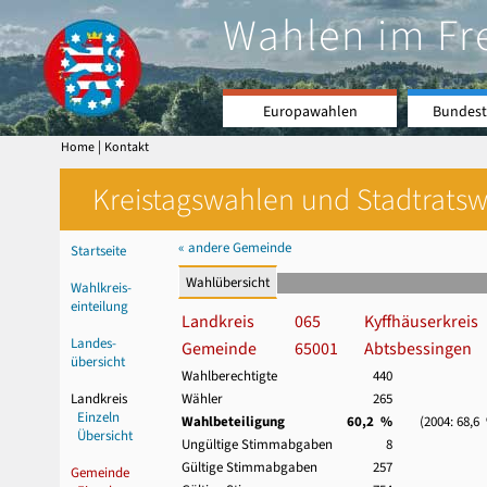
Wahlen im Fr
Europawahlen
Bundest
|
Home
Kontakt
Kreistagswahlen und Stadtratswa
« andere Gemeinde
Startseite
Wahlübersicht
Wahlkreis-
einteilung
Landkreis
065
Kyffhäuserkreis
Landes-
Gemeinde
65001
Abtsbessingen
übersicht
Wahlberechtigte
440
Landkreis
Wähler
265
Einzeln
Wahlbeteiligung
60,2 %
(2004: 68,6
Übersicht
Ungültige Stimmabgaben
8
Gültige Stimmabgaben
257
Gemeinde