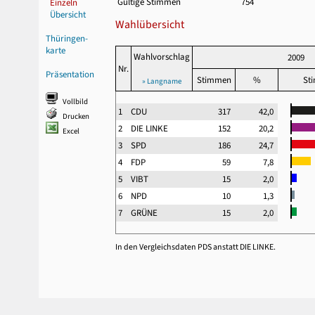
Gültige Stimmen
754
Einzeln
Übersicht
Wahlübersicht
Thüringen-
karte
Wahlvorschlag
2009
Nr.
Präsentation
Stimmen
%
St
» Langname
Vollbild
1
CDU
317
42,0
Drucken
2
DIE LINKE
152
20,2
Excel
3
SPD
186
24,7
4
FDP
59
7,8
5
VIBT
15
2,0
6
NPD
10
1,3
7
GRÜNE
15
2,0
In den Vergleichsdaten PDS anstatt DIE LINKE.