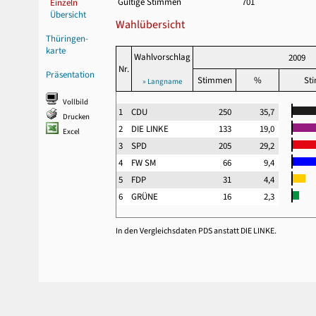
Gültige Stimmen
701
Einzeln
Übersicht
Wahlübersicht
Thüringen-
karte
Wahlvorschlag
2009
Nr.
Präsentation
Stimmen
%
St
» Langname
Vollbild
1
CDU
250
35,7
Drucken
2
DIE LINKE
133
19,0
Excel
3
SPD
205
29,2
4
FW SM
66
9,4
5
FDP
31
4,4
6
GRÜNE
16
2,3
In den Vergleichsdaten PDS anstatt DIE LINKE.