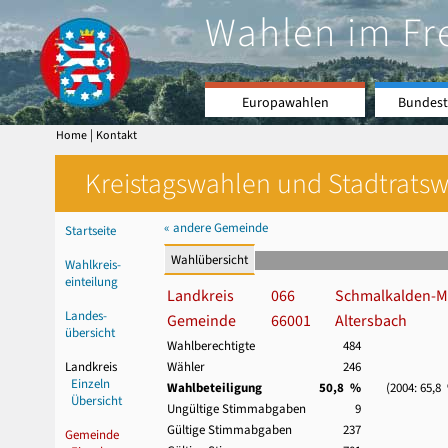
Wahlen im Fr
Europawahlen
Bundest
|
Home
Kontakt
Kreistagswahlen und Stadtratswa
« andere Gemeinde
Startseite
Wahlübersicht
Wahlkreis-
einteilung
Landkreis
066
Schmalkalden-M
Landes-
Gemeinde
66001
Altersbach
übersicht
Wahlberechtigte
484
Landkreis
Wähler
246
Einzeln
Wahlbeteiligung
50,8 %
(2004: 65,8
Übersicht
Ungültige Stimmabgaben
9
Gültige Stimmabgaben
237
Gemeinde