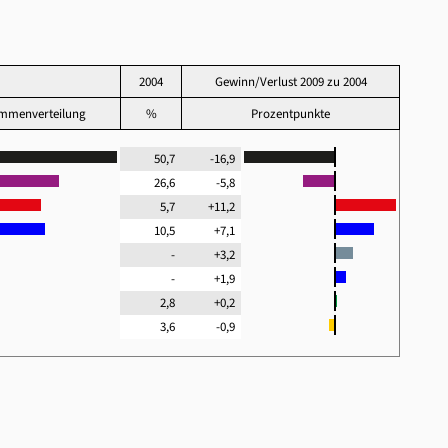
2004
Gewinn/Verlust 2009 zu 2004
immenverteilung
%
Prozentpunkte
50,7
-16,9
26,6
-5,8
5,7
+11,2
10,5
+7,1
-
+3,2
-
+1,9
2,8
+0,2
3,6
-0,9