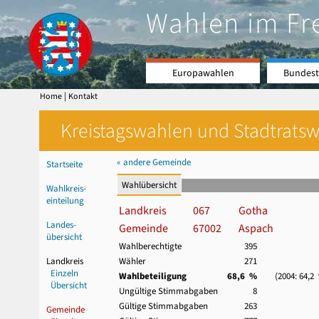
Wahlen im Fr
Europawahlen
Bundest
|
Home
Kontakt
Kreistagswahlen und Stadtratswa
« andere Gemeinde
Startseite
Wahlübersicht
Wahlkreis-
einteilung
Landkreis
067
Gotha
Landes-
Gemeinde
67002
Aspach
übersicht
Wahlberechtigte
395
Landkreis
Wähler
271
Einzeln
Wahlbeteiligung
68,6 %
(2004: 64,2
Übersicht
Ungültige Stimmabgaben
8
Gültige Stimmabgaben
263
Gemeinde