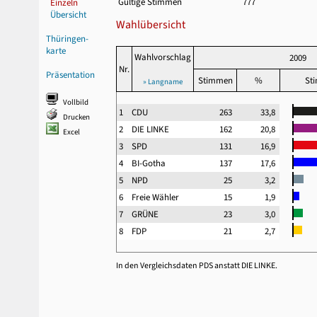
Gültige Stimmen
777
Einzeln
Übersicht
Wahlübersicht
Thüringen-
karte
Wahlvorschlag
2009
Nr.
Präsentation
Stimmen
%
St
» Langname
Vollbild
1
CDU
263
33,8
Drucken
2
DIE LINKE
162
20,8
Excel
3
SPD
131
16,9
4
BI-Gotha
137
17,6
5
NPD
25
3,2
6
Freie Wähler
15
1,9
7
GRÜNE
23
3,0
8
FDP
21
2,7
In den Vergleichsdaten PDS anstatt DIE LINKE.