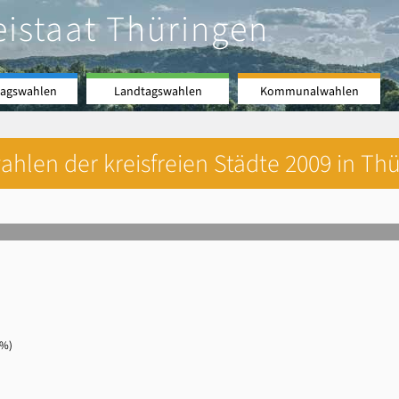
eistaat Thüringen
agswahlen
Landtagswahlen
Kommunalwahlen
hlen der kreisfreien Städte 2009 in Thü
 %)