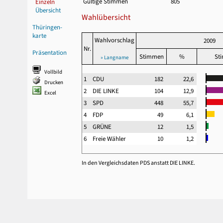
Gültige Stimmen
805
Einzeln
Übersicht
Wahlübersicht
Thüringen-
karte
Wahlvorschlag
2009
Nr.
Präsentation
Stimmen
%
St
» Langname
Vollbild
1
CDU
182
22,6
Drucken
2
DIE LINKE
104
12,9
Excel
3
SPD
448
55,7
4
FDP
49
6,1
5
GRÜNE
12
1,5
6
Freie Wähler
10
1,2
In den Vergleichsdaten PDS anstatt DIE LINKE.