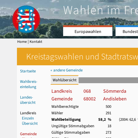
Wahlen im Fr
Europawahlen
Bundest
|
Home
Kontakt
Kreistagswahlen und Stadtratswa
« andere Gemeinde
Startseite
Wahlübersicht
Wahlkreis-
einteilung
Landkreis
068
Sömmerda
Landes-
Gemeinde
68002
Andisleben
übersicht
Wahlberechtigte
500
Landkreis
Wähler
291
Einzeln
Wahlbeteiligung
58,2 %
(2004: 62,6
Übersicht
Ungültige Stimmabgaben
18
Gültige Stimmabgaben
273
Gemeinde