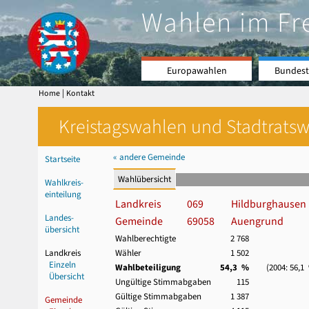
Wahlen im Fr
Europawahlen
Bundest
|
Home
Kontakt
Kreistagswahlen und Stadtratswa
« andere Gemeinde
Startseite
Wahlübersicht
Wahlkreis-
einteilung
Landkreis
069
Hildburghausen
Landes-
Gemeinde
69058
Auengrund
übersicht
Wahlberechtigte
2 768
Landkreis
Wähler
1 502
Einzeln
Wahlbeteiligung
54,3 %
(2004: 56,1
Übersicht
Ungültige Stimmabgaben
115
Gültige Stimmabgaben
1 387
Gemeinde