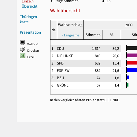
Gültige Stimmen
4 115
Einzeln
Übersicht
Wahlübersicht
Thüringen-
karte
Wahlvorschlag
2009
Nr.
Präsentation
Stimmen
%
St
» Langname
Vollbild
1
CDU
1 614
39,2
Drucken
2
DIE LINKE
849
20,6
Excel
3
SPD
632
15,4
4
FDP-FW
889
21,6
5
BZH
74
1,8
6
GRÜNE
57
1,4
In den Vergleichsdaten PDS anstatt DIE LINKE.