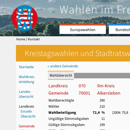
Wahlen im Fr
Europawahlen
Bundest
|
Home
Kontakt
Kreistagswahlen und Stadtratswa
« andere Gemeinde
Startseite
Wahlübersicht
Wahlkreis-
einteilung
Landkreis
070
Ilm-Kreis
Landes-
Gemeinde
70001
Alkersleben
übersicht
Wahlberechtigte
290
Landkreis
Wähler
210
Einzeln
Wahlbeteiligung
72,4 %
(2004: 75,8
Übersicht
Ungültige Stimmabgaben
11
Gültige Stimmabgaben
199
Gemeinde