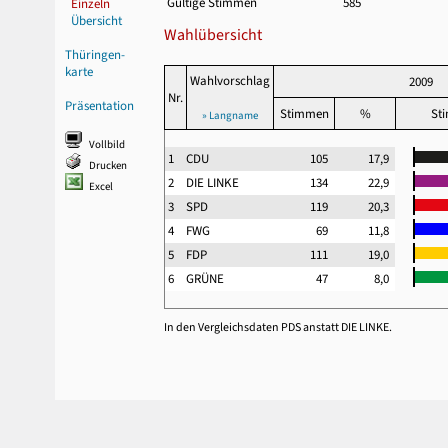
Gültige Stimmen
585
Einzeln
Übersicht
Wahlübersicht
Thüringen-
karte
Wahlvorschlag
2009
Nr.
Präsentation
Stimmen
%
St
» Langname
Vollbild
1
CDU
105
17,9
Drucken
2
DIE LINKE
134
22,9
Excel
3
SPD
119
20,3
4
FWG
69
11,8
5
FDP
111
19,0
6
GRÜNE
47
8,0
In den Vergleichsdaten PDS anstatt DIE LINKE.