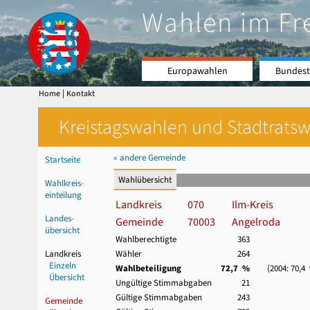
Wahlen im Fr
Europawahlen
Bundest
|
Home
Kontakt
Kreistagswahlen und Stadtratswa
« andere Gemeinde
Startseite
Wahlübersicht
Wahlkreis-
einteilung
Landkreis
070
Ilm-Kreis
Landes-
Gemeinde
70003
Angelroda
übersicht
Wahlberechtigte
363
Landkreis
Wähler
264
Einzeln
Wahlbeteiligung
72,7 %
(2004: 70,4
Übersicht
Ungültige Stimmabgaben
21
Gültige Stimmabgaben
243
Gemeinde