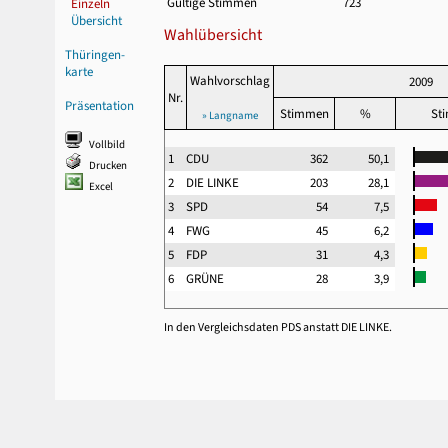
Gültige Stimmen
723
Einzeln
Übersicht
Wahlübersicht
Thüringen-
karte
Wahlvorschlag
2009
Nr.
Präsentation
Stimmen
%
St
» Langname
Vollbild
1
CDU
362
50,1
Drucken
2
DIE LINKE
203
28,1
Excel
3
SPD
54
7,5
4
FWG
45
6,2
5
FDP
31
4,3
6
GRÜNE
28
3,9
In den Vergleichsdaten PDS anstatt DIE LINKE.