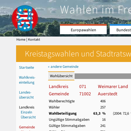
Wahlen im Fr
Europawahlen
Bundest
|
Home
Kontakt
Kreistagswahlen und Stadtratswa
« andere Gemeinde
Startseite
Wahlübersicht
Wahlkreis-
einteilung
Landkreis
071
Weimarer Land
Landes-
Gemeinde
71002
Auerstedt
übersicht
Wahlberechtigte
406
Landkreis
Wähler
257
Einzeln
Wahlbeteiligung
63,3 %
(2004: 72,6
Übersicht
Ungültige Stimmabgaben
16
Gültige Stimmabgaben
241
Gemeinde