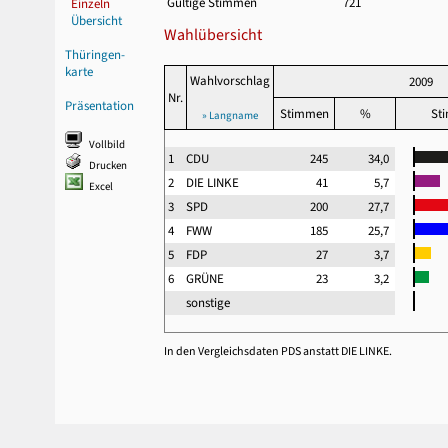
Gültige Stimmen
721
Einzeln
Übersicht
Wahlübersicht
Thüringen-
karte
Wahlvorschlag
2009
Nr.
Präsentation
Stimmen
%
St
» Langname
Vollbild
1
CDU
245
34,0
Drucken
2
DIE LINKE
41
5,7
Excel
3
SPD
200
27,7
4
FWW
185
25,7
5
FDP
27
3,7
6
GRÜNE
23
3,2
sonstige
In den Vergleichsdaten PDS anstatt DIE LINKE.