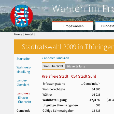
Wahlen im Fr
Europawahlen
Bundest
|
Home
Kontakt
Stadtratswahl 2009 in Thüringen
« anderer Landkreis
Startseite
Wahlübersicht
Sitzverteilung
Wahlkreis-
einteilung
Kreisfreie Stadt 054 Stadt Suhl
Landes-
Erfassungsstand
1 Gemeinde/n
übersicht
Wahlberechtigte
34 306
Landkreis
Wähler
16 236
Einzeln
Wahlbeteiligung
47,3 %
(2004: 
Übersicht
Ungültige Stimmabgaben
503
Gemeinde
Gültige Stimmabgaben
15 733