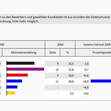
n zu den Bewerbern und gewählten Kandidaten ist aus Gründen des Datenschutzes
ordnung nicht mehr möglich.
009
2004
Gewinn/Verlust 2009
Stimmenverteilung
Sitze
%
Prozentpunk
,0
9
25,5
-2,5
,1
12
31,8
-0,7
,4
4
10,6
+6,8
,8
11
28,8
-16,0
,8
-
-
+8,8
,9
-
3,3
+3,6