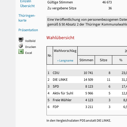
Einzeln
Gültige Stimmen
46 673
Übersicht
Zu vergebene Sitze
36
Thüringen-
Eine Veröffentlichung von personenbezogenen Date
karte
gemäß § 50 Absatz 2 der Thüringer Kommunalwahl
Präsentation
Wahlübersicht
Vollbild
Drucken
Wahlvorschlag
2
Excel
Nr.
Stimmen
Sitze
%
» Langname
1
CDU
10 741
8
23
2
DIE LINKE
14 509
11
31
3
SPD
8 123
6
17
4
Aktiv für Suhl
5 966
5
12
5
Freie Wähler
4 123
3
8
6
FDP
3 211
3
6
In den Vergleichsdaten PDS anstatt DIE LINKE.