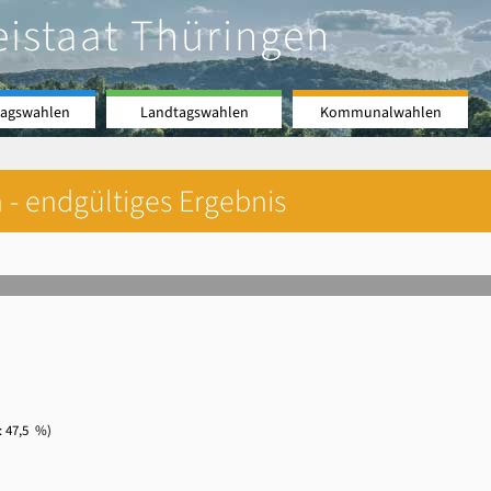
eistaat Thüringen
agswahlen
Landtagswahlen
Kommunalwahlen
 - endgültiges Ergebnis
47,5 %)