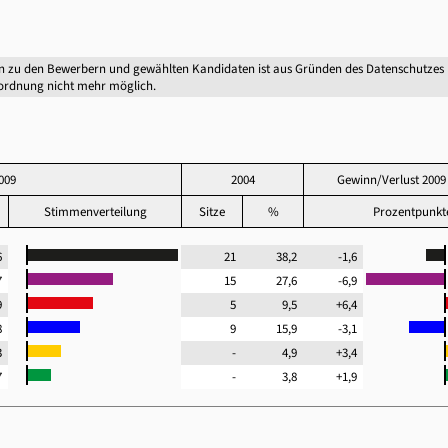
n zu den Bewerbern und gewählten Kandidaten ist aus Gründen des Datenschutzes
ordnung nicht mehr möglich.
009
2004
Gewinn/Verlust 2009
Stimmenverteilung
Sitze
%
Prozentpunk
,6
21
38,2
-1,6
,7
15
27,6
-6,9
,9
5
9,5
+6,4
,8
9
15,9
-3,1
,3
-
4,9
+3,4
,7
-
3,8
+1,9