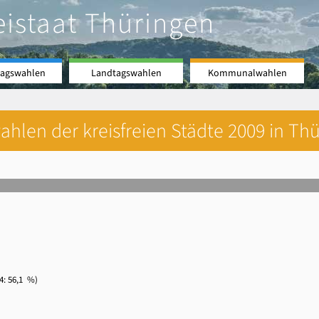
eistaat Thüringen
agswahlen
Landtagswahlen
Kommunalwahlen
hlen der kreisfreien Städte 2009 in Thü
 56,1 %)