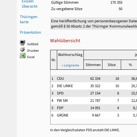
Einzeln
Gültige Stimmen
170 355
Übersicht
Zu vergebene Sitze
50
Thüringen-
Eine Veröffentlichung von personenbezogenen Date
karte
gemäß § 50 Absatz 2 der Thüringer Kommunalwahl
Präsentation
Wahlübersicht
Vollbild
Drucken
Wahlvorschlag
2
Excel
Nr.
Stimmen
Sitze
%
» Langname
1
CDU
62 334
18
36
2
DIE LINKE
35 322
10
20
3
SPD
27 154
8
15
4
FW SM
21 787
7
12
5
FDP
14 091
4
8
6
GRÜNE
9 667
3
5
In den Vergleichsdaten PDS anstatt DIE LINKE.