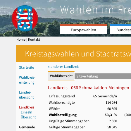
Wahlen im Fr
Europawahlen
Bundest
|
Home
Kontakt
Kreistagswahlen und Stadtratswa
« anderer Landkreis
Startseite
Wahlübersicht
Sitzverteilung
Wahlkreis-
einteilung
Landkreis 066 Schmalkalden-Meiningen
Landes-
Erfassungsstand
65 Gemeinde/n
übersicht
Wahlberechtigte
114 264
Landkreis
Wähler
60 895
Einzeln
Wahlbeteiligung
53,3 %
(2004:
Übersicht
Ungültige Stimmabgaben
2 850
Gemeinde
Gültige Stimmabgaben
58 045