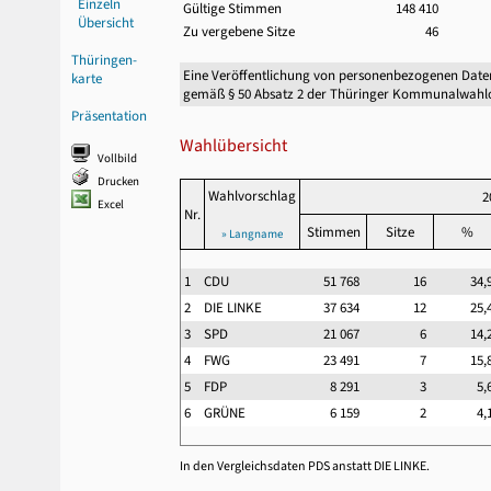
Einzeln
Gültige Stimmen
148 410
Übersicht
Zu vergebene Sitze
46
Thüringen-
Eine Veröffentlichung von personenbezogenen Date
karte
gemäß § 50 Absatz 2 der Thüringer Kommunalwahl
Präsentation
Wahlübersicht
Vollbild
Drucken
Wahlvorschlag
2
Excel
Nr.
Stimmen
Sitze
%
» Langname
1
CDU
51 768
16
34
2
DIE LINKE
37 634
12
25
3
SPD
21 067
6
14
4
FWG
23 491
7
15
5
FDP
8 291
3
5
6
GRÜNE
6 159
2
4
In den Vergleichsdaten PDS anstatt DIE LINKE.