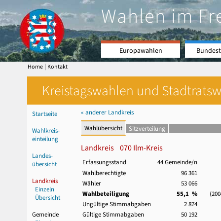
Wahlen im Fr
Europawahlen
Bundest
|
Home
Kontakt
Kreistagswahlen und Stadtratswa
« anderer Landkreis
Startseite
Wahlübersicht
Sitzverteilung
Wahlkreis-
einteilung
Landkreis 070 Ilm-Kreis
Landes-
Erfassungsstand
44 Gemeinde/n
übersicht
Wahlberechtigte
96 361
Landkreis
Wähler
53 066
Einzeln
Wahlbeteiligung
55,1 %
(2004:
Übersicht
Ungültige Stimmabgaben
2 874
Gemeinde
Gültige Stimmabgaben
50 192