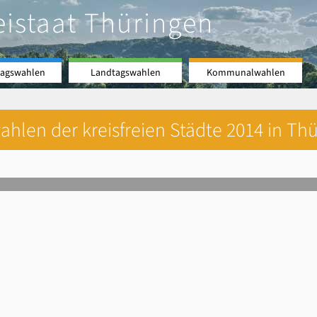
eistaat Thüringen
agswahlen
Landtagswahlen
Kommunalwahlen
hlen der kreisfreien Städte 2014 in Thü