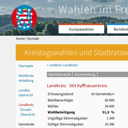
Wahlen im Fr
Europawahlen
Bundest
|
Home
Kontakt
Kreistagswahlen und Stadtratswa
« anderer Landkreis
Startseite
Wahlübersicht
Sitzverteilung
Wahlkreis-
einteilung
Landkreis 065 Kyffhäuserkreis
Landes-
Erfassungsstand
43 Gemeinde/n
übersicht
Wahlberechtigte
66 909
Landkreis
Wähler
34 695
Einzeln
Wahlbeteiligung
51,9 %
Übersicht
Ungültige Stimmabgaben
1 349
Gemeinde
Gültige Stimmabgaben
33 346