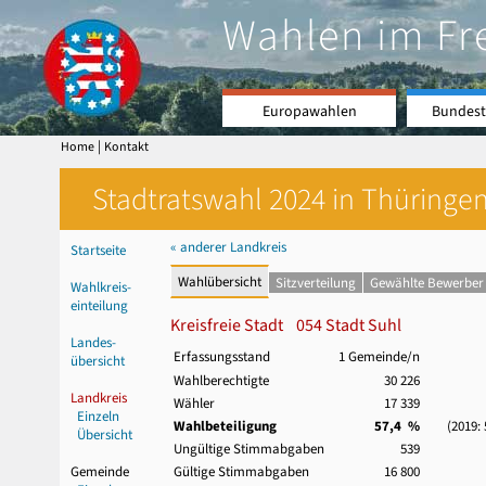
Wahlen im Fr
Europawahlen
Bundest
|
Home
Kontakt
Stadtratswahl 2024 in Thüringen
« anderer Landkreis
Startseite
Wahlübersicht
Sitzverteilung
Gewählte Bewerber
Wahlkreis-
einteilung
Kreisfreie Stadt 054 Stadt Suhl
Landes-
Erfassungsstand
1 Gemeinde/n
übersicht
Wahlberechtigte
30 226
Landkreis
Wähler
17 339
Einzeln
Wahlbeteiligung
57,4 %
(2019: 5
Übersicht
Ungültige Stimmabgaben
539
Gemeinde
Gültige Stimmabgaben
16 800