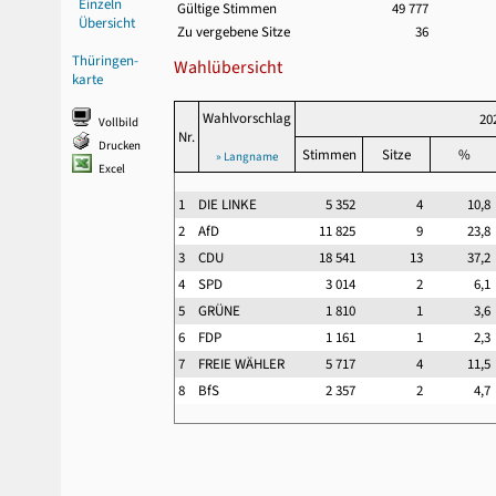
Einzeln
Gültige Stimmen
49 777
Übersicht
Zu vergebene Sitze
36
Thüringen-
Wahlübersicht
karte
Wahlvorschlag
20
Vollbild
Nr.
Drucken
Stimmen
Sitze
%
» Langname
Excel
1
DIE LINKE
5 352
4
10,
2
AfD
11 825
9
23,
3
CDU
18 541
13
37,
4
SPD
3 014
2
6,
5
GRÜNE
1 810
1
3,
6
FDP
1 161
1
2,
7
FREIE WÄHLER
5 717
4
11,
8
BfS
2 357
2
4,