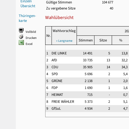
Einzeln
Gültige Stimmen
104 677
Übersicht
Zu vergebene Sitze
40
Thüringen-
Wahlübersicht
karte
Wahlvorschlag
20
Vollbild
Nr.
Drucken
Stimmen
Sitze
%
» Langname
Excel
1
DIE LINKE
14 491
5
13,
2
AfD
33 735
13
32,
3
CDU
35 905
14
34,
4
SPD
5 696
2
5,
5
GRÜNE
2 138
1
2,
6
FDP
1 690
1
1,
7
HEIMAT
715
-
0,
8
FREIE WÄHLER
5 373
2
5,
9
GfSuL
4 934
2
4,