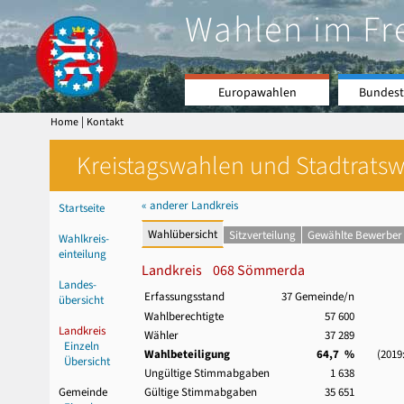
Wahlen im Fr
Europawahlen
Bundest
|
Home
Kontakt
Kreistagswahlen und Stadtratswa
« anderer Landkreis
Startseite
Wahlübersicht
Sitzverteilung
Gewählte Bewerber
Wahlkreis-
einteilung
Landkreis 068 Sömmerda
Landes-
Erfassungsstand
37 Gemeinde/n
übersicht
Wahlberechtigte
57 600
Landkreis
Wähler
37 289
Einzeln
Wahlbeteiligung
64,7 %
(2019: 
Übersicht
Ungültige Stimmabgaben
1 638
Gemeinde
Gültige Stimmabgaben
35 651