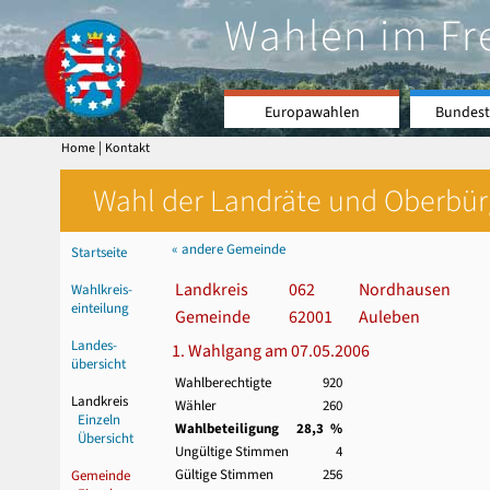
Wahlen im Fr
Europawahlen
Bundest
|
Home
Kontakt
Wahl der Landräte und Oberbürge
« andere Gemeinde
Startseite
Landkreis
062
Nordhausen
Wahlkreis-
einteilung
Gemeinde
62001
Auleben
Landes-
1. Wahlgang am 07.05.2006
übersicht
Wahlberechtigte
920
Landkreis
Wähler
260
Einzeln
Wahlbeteiligung
28,3 %
Übersicht
Ungültige Stimmen
4
Gültige Stimmen
256
Gemeinde