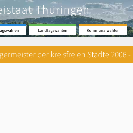
eistaat Thüringen
agswahlen
Landtagswahlen
Kommunalwahlen
rmeister der kreisfreien Städte 2006 -