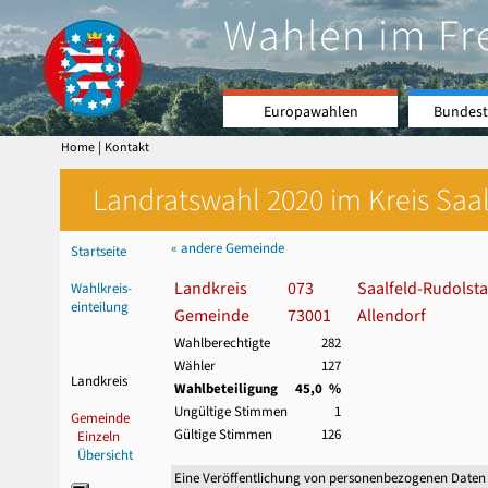
Wahlen im Fr
Europawahlen
Bundest
|
Home
Kontakt
Landratswahl 2020 im Kreis Saal
« andere Gemeinde
Startseite
Landkreis
073
Saalfeld-Rudolsta
Wahlkreis-
einteilung
Gemeinde
73001
Allendorf
Wahlberechtigte
282
Wähler
127
Landkreis
Wahlbeteiligung
45,0 %
Ungültige Stimmen
1
Gemeinde
Gültige Stimmen
126
Einzeln
Übersicht
Eine Veröffentlichung von personenbezogenen Daten 