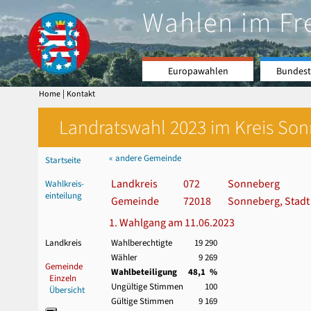
Wahlen im Fr
Europawahlen
Bundest
|
Home
Kontakt
Landratswahl 2023 im Kreis Son
« andere Gemeinde
Startseite
Landkreis
072
Sonneberg
Wahlkreis-
einteilung
Gemeinde
72018
Sonneberg, Stadt
1. Wahlgang am 11.06.2023
Landkreis
Wahlberechtigte
19 290
Wähler
9 269
Gemeinde
Wahlbeteiligung
48,1 %
Einzeln
Ungültige Stimmen
100
Übersicht
Gültige Stimmen
9 169