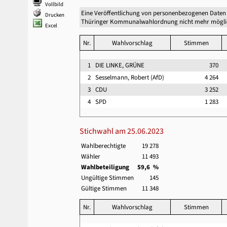
Vollbild
Eine Veröffentlichung von personenbezogenen Daten 
Drucken
Thüringer Kommunalwahlordnung nicht mehr mögli
Excel
Nr.
Wahlvorschlag
Stimmen
1
DIE LINKE, GRÜNE
370
2
Sesselmann, Robert (AfD)
4 264
3
CDU
3 252
4
SPD
1 283
Stichwahl am 25.06.2023
Wahlberechtigte
19 278
Wähler
11 493
Wahlbeteiligung
59,6 %
Ungültige Stimmen
145
Gültige Stimmen
11 348
Nr.
Wahlvorschlag
Stimmen