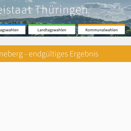
eistaat Thüringen
agswahlen
Landtagswahlen
Kommunalwahlen
neberg - endgültiges Ergebnis