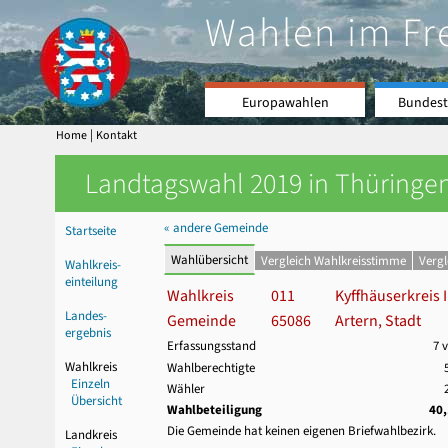
Wahlen im Fr
Europawahlen
Bundest
|
Home
Kontakt
Landtagswahl 2019 in Thüringen
« andere Gemeinde
Startseite
Wahlübersicht
Vergleich Wahlkreisstimme
Verg
Wahlkreis-
einteilung
Wahlkreis
011
Kyffhäuserkreis I
Landes-
Gemeinde
65086
Artern, Stadt
ergebnis
Erfassungsstand
7 
Wahlkreis
Wahlberechtigte
Einzeln
Wähler
Übersicht
Wahlbeteiligung
40
Die Gemeinde hat keinen eigenen Briefwahlbezirk.
Landkreis