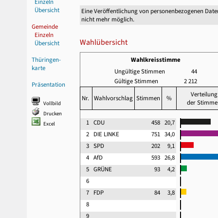
Einzeln
Übersicht
Eine Veröffentlichung von personenbezogenen Date
nicht mehr möglich.
Gemeinde
Einzeln
Wahlübersicht
Übersicht
Thüringen-
Wahlkreisstimme
karte
Ungültige Stimmen
44
Gültige Stimmen
2 212
Präsentation
Verteilung
Nr.
Wahlvorschlag
Stimmen
%
der Stimme
Vollbild
Drucken
1
CDU
458
20,7
Excel
2
DIE LINKE
751
34,0
3
SPD
202
9,1
4
AfD
593
26,8
5
GRÜNE
93
4,2
6
7
FDP
84
3,8
8
9