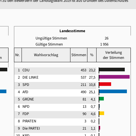
n zu den Bewerbern der Landtagswahl 2019 ist aus Gründen des Datenschutzes
Landesstimme
Ungültige Stimmen
26
Gültige Stimmen
1 956
Verteilung
Nr.
Wahlvorschlag
Stimmen
%
n
der Stimmen
1
CDU
453
23,2
2
DIE LINKE
537
27,5
3
SPD
211
10,8
4
AfD
490
25,1
5
GRÜNE
81
4,1
6
NPD
13
0,7
7
FDP
90
4,6
8
PIRATEN
3
0,2
9
Die PARTEI
21
1,1
10
KPD
1
0,1