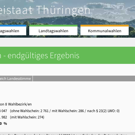
eistaat Thüringen
agswahlen
Landtagswahlen
Kommunalwahlen
 - endgültiges Ergebnis
leich Landesstimme
von 8
Wahlbezirk/en
3 047
(ohne Wahlschein:
2 761
/ mit Wahlschein: 286 / nach § 23(2) LWO: 0)
1 982
(mit Wahlschein: 274)
,0 %