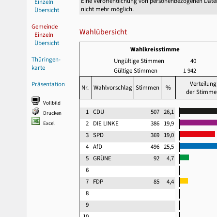
Eine Veröffentlichung von personenbezogenen Date
Einzeln
nicht mehr möglich.
Übersicht
Gemeinde
Wahlübersicht
Einzeln
Übersicht
Wahlkreisstimme
Thüringen-
Ungültige Stimmen
40
karte
Gültige Stimmen
1 942
Verteilung
Präsentation
Nr.
Wahlvorschlag
Stimmen
%
der Stimme
Vollbild
1
CDU
507
26,1
Drucken
2
DIE LINKE
386
19,9
Excel
3
SPD
369
19,0
4
AfD
496
25,5
5
GRÜNE
92
4,7
6
7
FDP
85
4,4
8
9
10