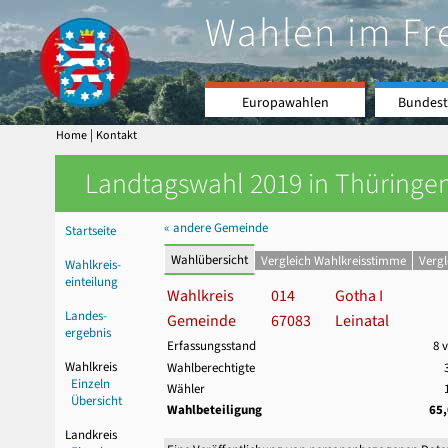
Wahlen im Fr
Europawahlen
Bundest
|
Home
Kontakt
Landtagswahl 2019 in Thüringen
« andere Gemeinde
Startseite
Wahlübersicht
Vergleich Wahlkreisstimme
Verg
Wahlkreis-
einteilung
Wahlkreis
014
Gotha I
Landes-
Gemeinde
67083
Leinatal
ergebnis
Erfassungsstand
8 
Wahlkreis
Wahlberechtigte
Einzeln
Wähler
Übersicht
Wahlbeteiligung
65
Landkreis