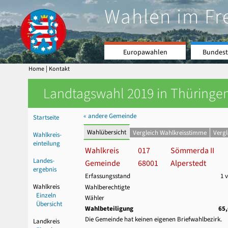
Wahlen im Fr
Europawahlen
Bundest
|
Home
Kontakt
Landtagswahl 2019 in Thüringen
« andere Gemeinde
Startseite
Wahlübersicht
Vergleich Wahlkreisstimme
Verg
Wahlkreis-
einteilung
Wahlkreis
017
Sömmerda II
Landes-
Gemeinde
68001
Alperstedt
ergebnis
Erfassungsstand
1 
Wahlkreis
Wahlberechtigte
Einzeln
Wähler
Übersicht
Wahlbeteiligung
65
Die Gemeinde hat keinen eigenen Briefwahlbezirk.
Landkreis