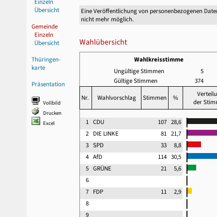
Einzeln
Übersicht
Eine Veröffentlichung von personenbezogenen Date
nicht mehr möglich.
Gemeinde
Einzeln
Wahlübersicht
Übersicht
Thüringen-
Wahlkreisstimme
karte
Ungültige Stimmen
5
Gültige Stimmen
374
Präsentation
Verteil
Nr.
Wahlvorschlag
Stimmen
%
der Sti
Vollbild
Drucken
1
CDU
107
28,6
Excel
2
DIE LINKE
81
21,7
3
SPD
33
8,8
4
AfD
114
30,5
5
GRÜNE
21
5,6
6
7
FDP
11
2,9
8
9