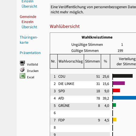
Einzeln
Übersicht
Eine Veröffentlichung von personenbezogenen Date
nicht mehr möglich.
Gemeinde
Einzeln
Wahlübersicht
Übersicht
Thüringen-
Wahlkreisstimme
karte
Ungültige Stimmen
1
Gültige Stimmen
199
Präsentation
Verteilung
Nr.
Wahlvorschlag
Stimmen
%
der Stimme
Vollbild
Drucken
1
CDU
51
25,6
Excel
2
DIE LINKE
31
15,6
3
SPD
18
9,0
4
AfD
78
39,2
5
GRÜNE
8
4,0
6
7
FDP
9
4,5
8
9