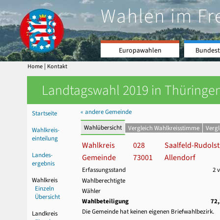
Wahlen im Fr
Europawahlen
Bundest
|
Home
Kontakt
Landtagswahl 2019 in Thüringen
« andere Gemeinde
Startseite
Wahlübersicht
Vergleich Wahlkreisstimme
Verg
Wahlkreis-
einteilung
Wahlkreis
028
Saalfeld-Rudolst
Landes-
Gemeinde
73001
Allendorf
ergebnis
Erfassungsstand
2 
Wahlkreis
Wahlberechtigte
Einzeln
Wähler
Übersicht
Wahlbeteiligung
72
Die Gemeinde hat keinen eigenen Briefwahlbezirk.
Landkreis