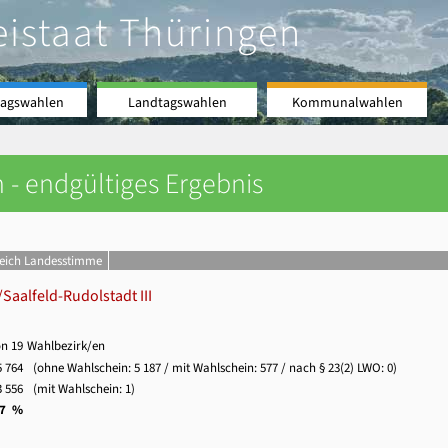
eistaat Thüringen
agswahlen
Landtagswahlen
Kommunalwahlen
 - endgültiges Ergebnis
leich Landesstimme
Saalfeld-Rudolstadt III
on 19
Wahlbezirk/en
5 764
(ohne Wahlschein:
5 187
/ mit Wahlschein: 577 / nach § 23(2) LWO: 0)
3 556
(mit Wahlschein: 1)
,7 %