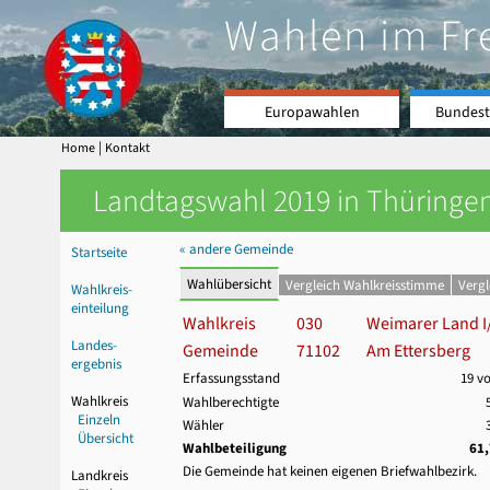
Wahlen im Fr
Europawahlen
Bundest
|
Home
Kontakt
Landtagswahl 2019 in Thüringen
« andere Gemeinde
Startseite
Wahlübersicht
Vergleich Wahlkreisstimme
Verg
Wahlkreis-
einteilung
Wahlkreis
030
Weimarer Land I/
Landes-
Gemeinde
71102
Am Ettersberg
ergebnis
Erfassungsstand
19 v
Wahlkreis
Wahlberechtigte
Einzeln
Wähler
Übersicht
Wahlbeteiligung
61
Die Gemeinde hat keinen eigenen Briefwahlbezirk.
Landkreis