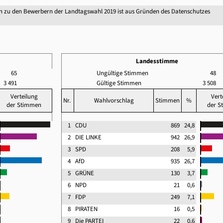
n zu den Bewerbern der Landtagswahl 2019 ist aus Gründen des Datenschutzes
Landesstimme
65
Ungültige Stimmen
48
3 491
Gültige Stimmen
3 508
Verteilung
Vert
Nr.
Wahlvorschlag
Stimmen
%
der Stimmen
der S
1
CDU
869
24,8
2
DIE LINKE
942
26,9
3
SPD
208
5,9
4
AfD
935
26,7
5
GRÜNE
130
3,7
6
NPD
21
0,6
7
FDP
249
7,1
8
PIRATEN
16
0,5
9
Die PARTEI
22
0,6