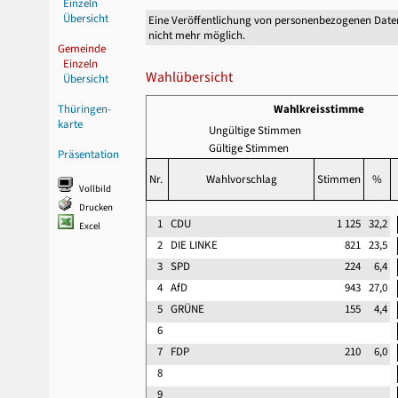
Einzeln
Übersicht
Eine Veröffentlichung von personenbezogenen Date
nicht mehr möglich.
Gemeinde
Einzeln
Wahlübersicht
Übersicht
Thüringen-
Wahlkreisstimme
karte
Ungültige Stimmen
Gültige Stimmen
Präsentation
Nr.
Wahlvorschlag
Stimmen
%
Vollbild
Drucken
1
CDU
1 125
32,2
Excel
2
DIE LINKE
821
23,5
3
SPD
224
6,4
4
AfD
943
27,0
5
GRÜNE
155
4,4
6
7
FDP
210
6,0
8
9