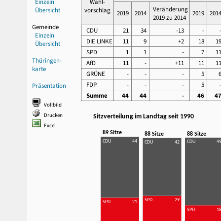
Einzeln
Wahl-
Veränderung
Übersicht
vorschlag
2019
2014
2019
201
2019 zu 2014
Gemeinde
CDU
21
34
-13
-
Einzeln
DIE LINKE
11
9
+2
18
1
Übersicht
SPD
1
1
-
7
1
Thüringen-
AfD
11
-
+11
11
1
karte
GRÜNE
-
-
-
5
FDP
-
-
-
5
Präsentation
Summe
44
44
-
46
4
Vollbild
Drucken
Sitzverteilung im Landtag seit 1990
Excel
89 Sitze
88 Sitze
88 Sitze
CDU
44
CDU
4
CDU
42
SPD
29
SPD
21
SPD
1