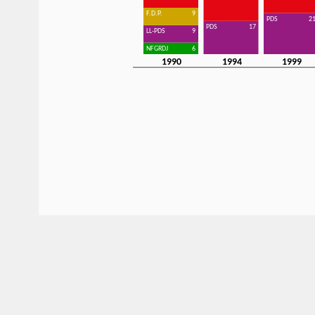
F.D.P.
9
PDS
2
PDS
17
LL-PDS
9
NFGRDJ
6
1990
1994
1999