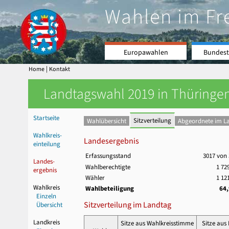
Wahlen im Fr
Europawahlen
Bundest
|
Home
Kontakt
Landtagswahl 2019 in Thüringen
Startseite
Sitzverteilung
Wahlübersicht
Abgeordnete im L
Wahlkreis-
Landesergebnis
einteilung
Erfassungsstand
3017 von
Landes-
Wahlberechtigte
1 72
ergebnis
Wähler
1 12
Wahlkreis
Wahlbeteiligung
64
Einzeln
Sitzverteilung im Landtag
Übersicht
Landkreis
Sitze aus Wahlkreisstimme
Sitze aus