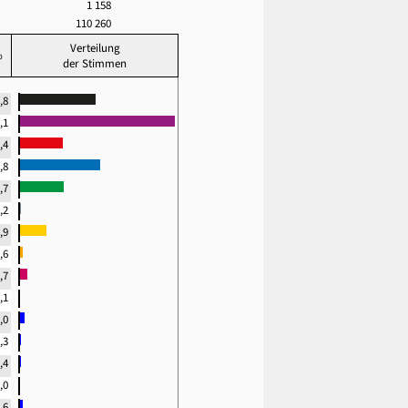
1 158
110 260
Verteilung
%
der Stimmen
,8
,1
,4
,8
,7
,2
,9
,6
,7
,1
,0
,3
,4
,0
,6