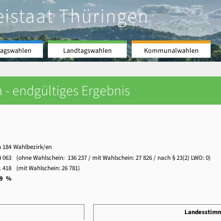
eistaat Thüringen
agswahlen
Landtagswahlen
Kommunalwahlen
 - endgültiges Ergebnis
n 184
Wahlbezirk/en
 063
(ohne Wahlschein:
136 237
/ mit Wahlschein:
27 826
/ nach § 23(2) LWO: 0)
 418
(mit Wahlschein:
26 781
)
,9 %
Landesstim