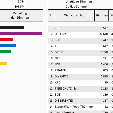
2 744
Ungültige Stimmen
108 674
Gültige Stimmen
Verteilung
Nr.
Wahlvorschlag
Stimmen
der Stimmen
1
CDU
18 547
16
2
DIE LINKE
37 640
34
3
SPD
10 417
9
4
AfD
19 642
17
5
GRÜNE
10 728
9
6
NPD
221
0
7
FDP
6 466
5
8
PIRATEN
655
0
9
Die PARTEI
1 899
1
10
KPD
79
0
11
TIERSCHUTZ hier!
1 138
1
12
BGE
319
0
13
DIE DIREKTE!
387
0
14
Blaue #TeamPetry Thüringen
52
0
15
Graue Panther
710
0