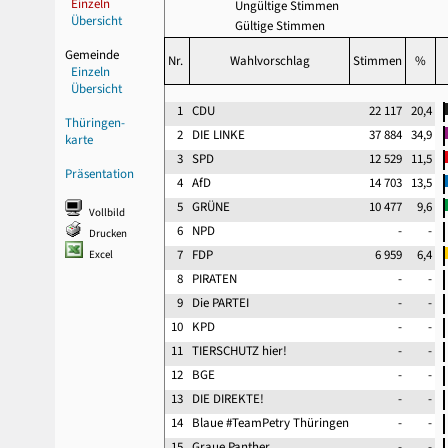
Einzeln
Ungültige Stimmen
Übersicht
Gültige Stimmen
Gemeinde
Nr.
Wahlvorschlag
Stimmen
%
Einzeln
Übersicht
1
CDU
22 117
20,4
Thüringen-
2
DIE LINKE
37 884
34,9
karte
3
SPD
12 529
11,5
Präsentation
4
AfD
14 703
13,5
5
GRÜNE
10 477
9,6
Vollbild
6
NPD
-
-
Drucken
7
FDP
6 959
6,4
Excel
8
PIRATEN
-
-
9
Die PARTEI
-
-
10
KPD
-
-
11
TIERSCHUTZ hier!
-
-
12
BGE
-
-
13
DIE DIREKTE!
-
-
14
Blaue #TeamPetry Thüringen
-
-
15
Graue Panther
-
-