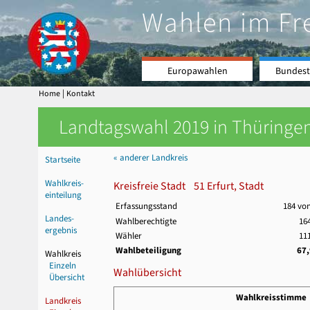
Wahlen im Fr
Europawahlen
Bundest
|
Home
Kontakt
Landtagswahl 2019 in Thüringen
« anderer Landkreis
Startseite
Wahlkreis-
Kreisfreie Stadt 51 Erfurt, Stadt
einteilung
Erfassungsstand
184 vo
Landes-
Wahlberechtigte
164
ergebnis
Wähler
111
Wahlbeteiligung
67
Wahlkreis
Einzeln
Wahlübersicht
Übersicht
Wahlkreisstimme
Landkreis