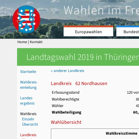
Wahlen im Fr
Europawahlen
Bundest
|
Home
Kontakt
Landtagswahl 2019 in Thüringen
« anderer Landkreis
Startseite
Wahlkreis-
Landkreis 62 Nordhausen
einteilung
Erfassungsstand
120 vo
Landes-
Wahlberechtigte
6
ergebnis
Wähler
4
Wahlbeteiligung
60
Wahlkreis
Einzeln
Wahlübersicht
Übersicht
Wahlkreisstimme
Landkreis