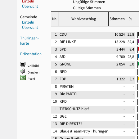
Einzeln
Ungültige Stimmen
Übersicht
Gültige Stimmen
Gemeinde
Nr.
Wahlvorschlag
Stimmen
%
Einzeln
Übersicht
1
CDU
10 524
25,8
Thüringen-
2
DIE LINKE
13 228
32,4
karte
3
SPD
3 444
8,4
Präsentation
4
AfD
9 700
23,8
5
GRÜNE
2 054
5,0
Vollbild
6
NPD
-
-
Drucken
7
FDP
1 322
3,2
Excel
8
PIRATEN
-
-
9
Die PARTEI
-
-
10
KPD
-
-
11
TIERSCHUTZ hier!
-
-
12
BGE
-
-
13
DIE DIREKTE!
-
-
14
Blaue #TeamPetry Thüringen
-
-
15
Graue Panther
-
-