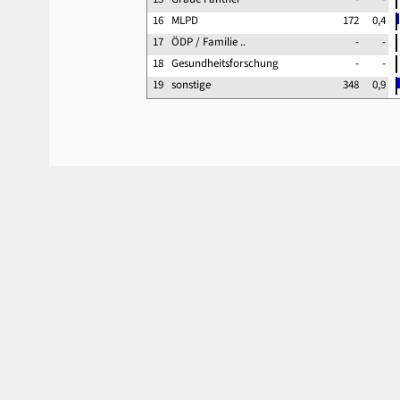
16
MLPD
172
0,4
17
ÖDP / Familie ..
-
-
18
Gesundheitsforschung
-
-
19
sonstige
348
0,9