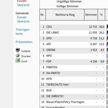
Einzeln
Ungültige Stimmen
Übersicht
Gültige Stimmen
Gemeinde
Nr.
Wahlvorschlag
Stimmen
%
Einzeln
Übersicht
1
CDU
12 715
30,0
Thüringen-
2
DIE LINKE
11 093
26,2
karte
3
SPD
4 718
11,1
Präsentation
4
AfD
6 547
15,5
5
GRÜNE
1 913
4,5
Vollbild
6
NPD
-
-
Drucken
7
FDP
4 194
9,9
Excel
8
PIRATEN
-
-
9
Die PARTEI
-
-
10
KPD
-
-
11
TIERSCHUTZ hier!
-
-
12
BGE
-
-
13
DIE DIREKTE!
-
-
14
Blaue #TeamPetry Thüringen
-
-
15
Graue Panther
-
-