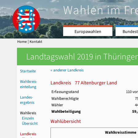
Wahlen im Fr
Europawahlen
Bundest
|
Home
Kontakt
Landtagswahl 2019 in Thüringen
« anderer Landkreis
Startseite
Wahlkreis-
Landkreis 77 Altenburger Land
einteilung
Erfassungsstand
110 vo
Landes-
Wahlberechtigte
7
ergebnis
Wähler
4
Wahlbeteiligung
59
Wahlkreis
Einzeln
Wahlübersicht
Übersicht
Wahlkreisstimme
Landkreis