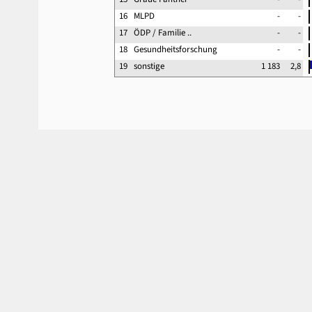
16
MLPD
-
-
17
ÖDP / Familie ..
-
-
18
Gesundheitsforschung
-
-
19
sonstige
1 183
2,8