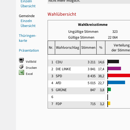
nicht mehr möglich.
Einzeln
Übersicht
Wahlübersicht
Gemeinde
Einzeln
Wahlkreisstimme
Übersicht
Ungültige Stimmen
323
Thüringen-
Gültige Stimmen
22 064
karte
Verteilung
Nr.
Wahlvorschlag
Stimmen
%
der Stimme
Präsentation
Vollbild
1
CDU
3 211
14,6
Drucken
2
DIE LINKE
3 841
17,4
Excel
3
SPD
8 435
38,2
4
AfD
5 015
22,7
5
GRÜNE
847
3,8
6
7
FDP
715
3,2