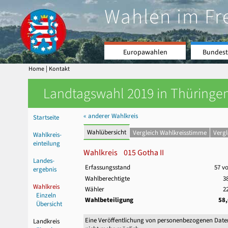
Wahlen im Fr
Europawahlen
Bundest
|
Home
Kontakt
Landtagswahl 2019 in Thüringen
« anderer Wahlkreis
Startseite
Wahlübersicht
Vergleich Wahlkreisstimme
Verg
Wahlkreis-
einteilung
Wahlkreis 015 Gotha II
Landes-
Erfassungsstand
57 v
ergebnis
Wahlberechtigte
3
Wahlkreis
Wähler
2
Einzeln
Wahlbeteiligung
58
Übersicht
Eine Veröffentlichung von personenbezogenen Date
Landkreis