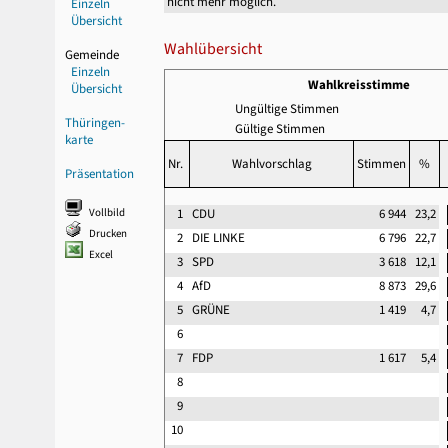
nicht mehr möglich.
Einzeln
Übersicht
Wahlübersicht
Gemeinde
Einzeln
Wahlkreisstimme
Übersicht
Ungültige Stimmen
Thüringen-
Gültige Stimmen
karte
Nr.
Wahlvorschlag
Stimmen
%
Präsentation
Vollbild
1
CDU
6 944
23,2
Drucken
2
DIE LINKE
6 796
22,7
Excel
3
SPD
3 618
12,1
4
AfD
8 873
29,6
5
GRÜNE
1 419
4,7
6
7
FDP
1 617
5,4
8
9
10