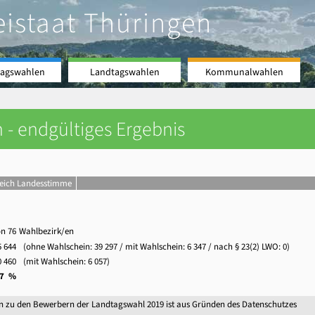
eistaat Thüringen
agswahlen
Landtagswahlen
Kommunalwahlen
 - endgültiges Ergebnis
leich Landesstimme
on 76
Wahlbezirk/en
5 644
(ohne Wahlschein:
39 297
/ mit Wahlschein:
6 347
/ nach § 23(2) LWO: 0)
0 460
(mit Wahlschein:
6 057
)
,7 %
n zu den Bewerbern der Landtagswahl 2019 ist aus Gründen des Datenschutzes