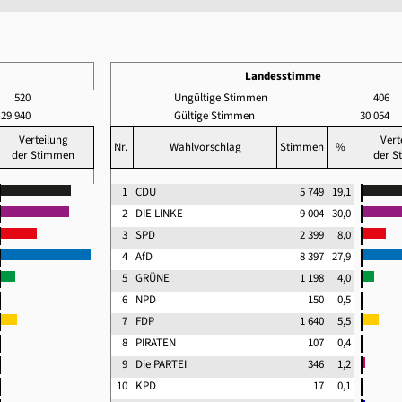
Landesstimme
520
Ungültige Stimmen
406
29 940
Gültige Stimmen
30 054
Verteilung
Vert
Nr.
Wahlvorschlag
Stimmen
%
der Stimmen
der S
1
CDU
5 749
19,1
2
DIE LINKE
9 004
30,0
3
SPD
2 399
8,0
4
AfD
8 397
27,9
5
GRÜNE
1 198
4,0
6
NPD
150
0,5
7
FDP
1 640
5,5
8
PIRATEN
107
0,4
9
Die PARTEI
346
1,2
10
KPD
17
0,1