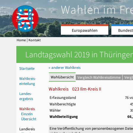
Wahlen im Fr
Europawahlen
Bundest
|
Home
Kontakt
Landtagswahl 2019 in Thüringen
« anderer Wahlkreis
Startseite
Wahlübersicht
Vergleich Wahlkreisstimme
Verg
Wahlkreis-
einteilung
Wahlkreis 023 Ilm-Kreis II
Landes-
Erfassungsstand
76 v
ergebnis
Wahlberechtigte
4
Wahlkreis
Wähler
3
Einzeln
Wahlbeteiligung
66
Übersicht
Eine Veröffentlichung von personenbezogenen Date
Landkreis