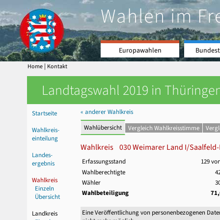
Wahlen im Fr
Europawahlen
Bundest
|
Home
Kontakt
Landtagswahl 2019 in Thüringen
« anderer Wahlkreis
Startseite
Wahlübersicht
Vergleich Wahlkreisstimme
Verg
Wahlkreis-
einteilung
Wahlkreis 030 Weimarer Land I/Saalfeld-R
Landes-
Erfassungsstand
129 vo
ergebnis
Wahlberechtigte
4
Wahlkreis
Wähler
3
Einzeln
Wahlbeteiligung
71
Übersicht
Eine Veröffentlichung von personenbezogenen Date
Landkreis