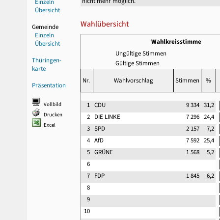
nicht mehr möglich.
Einzeln
Übersicht
Wahlübersicht
Gemeinde
Einzeln
Wahlkreisstimme
Übersicht
Ungültige Stimmen
Thüringen-
Gültige Stimmen
karte
Nr.
Wahlvorschlag
Stimmen
%
Präsentation
Vollbild
1
CDU
9 334
31,2
Drucken
2
DIE LINKE
7 296
24,4
Excel
3
SPD
2 157
7,2
4
AfD
7 592
25,4
5
GRÜNE
1 568
5,2
6
7
FDP
1 845
6,2
8
9
10