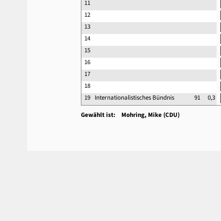
11
12
13
14
15
16
17
18
19
Internationalistisches Bündnis
91
0,3
Gewählt ist: Mohring, Mike (CDU)